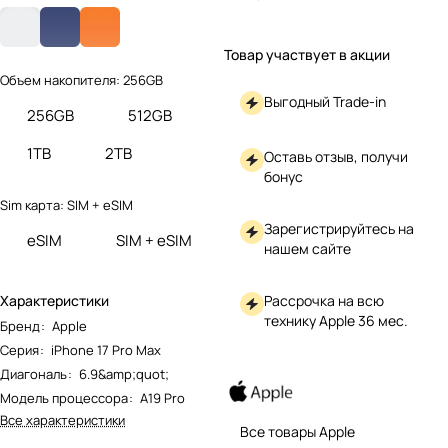
Товар участвует в акции
Объем накопителя:
256GB
Выгодный Trade-in
256GB
512GB
1TB
2TB
Оставь отзыв, получи
бонус
Sim карта:
SIM + eSIM
Зарегистрируйтесь на
eSIM
SIM + eSIM
нашем сайте
Рассрочка на всю
Характеристики
технику Apple 36 мес.
Бренд
:
Apple
Серия
:
iPhone 17 Pro Max
Диагональ
:
6.9&amp;quot;
Модель процессора
:
A19 Pro
Все характеристики
Все товары Apple