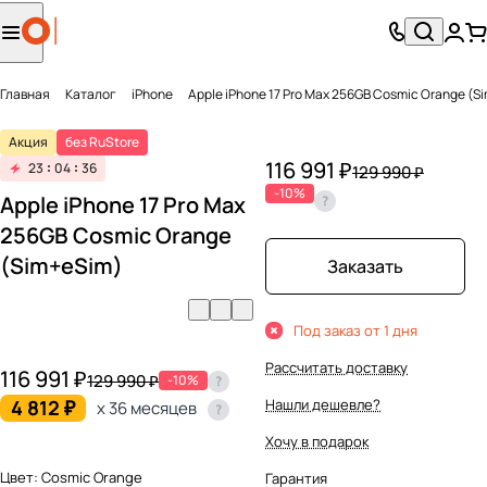
Главная
Каталог
iPhone
Apple iPhone 17 Pro Max 256GB Cosmic Orange (S
Акция
без RuStore
116 991 ₽
23
04
36
129 990 ₽
-10%
Apple iPhone 17 Pro Max
256GB Cosmic Orange
(Sim+eSim)
Заказать
Под заказ от 1 дня
Рассчитать доставку
116 991 ₽
129 990 ₽
-10%
4 812 ₽
Нашли дешевле?
x 36 месяцев
Хочу в подарок
Цвет:
Cosmic Orange
Гарантия