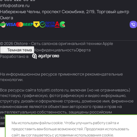
info@ostore.ru
Набережные Челны, проспект Сююмбике, 2/19, Торговый центр
Омега
© 2026 O|store - Сеть салонов оригинальной техники Apple
Темная тема
Конфиденциальность
Оферта
Разработано в
На информационном ресурсе применяются
рекомендательные
технологии
.
Все ресурсы сайта tolyatti.ostore.ru, включая (но не ограничиваясь)
текстовую, графическую, фотографическую и видео информацию,
структуру, дизайн и оформление страниц, доменное имя, фирменное
наименование являются объектами авторского права и прав на
интеллектуальную собственность, защищены российским
законодательством и международными соглашениями об охране
авторских прав.
Мы используем файлы cookie. Чтобы улучшить работу сайта и
Читать далее
предоставить вам больше возможностей. Продолжая использовать
сайт, вы
соглашаетесь с условиями использования cookie.