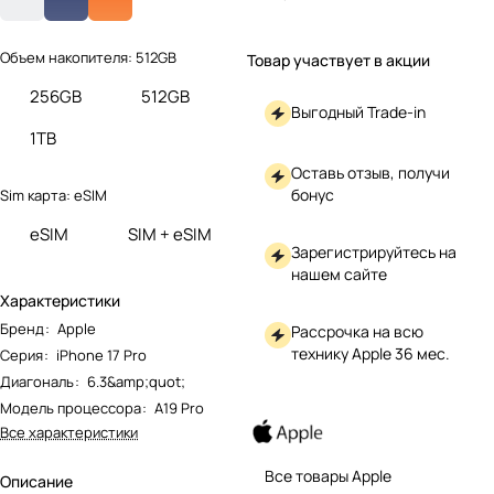
Объем накопителя:
512GB
Товар участвует в акции
256GB
512GB
Выгодный Trade-in
1TB
Оставь отзыв, получи
бонус
Sim карта:
eSIM
eSIM
SIM + eSIM
Зарегистрируйтесь на
нашем сайте
Характеристики
Бренд
:
Apple
Рассрочка на всю
технику Apple 36 мес.
Серия
:
iPhone 17 Pro
Диагональ
:
6.3&amp;quot;
Модель процессора
:
A19 Pro
Все характеристики
Все товары Apple
Описание