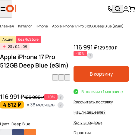
Главная
Каталог
iPhone
Apple iPhone 17 Pro 512GB Deep Blue (eSim)
Акция
без RuStore
116 991 ₽
23
04
09
129 990 ₽
-10%
Apple iPhone 17 Pro
512GB Deep Blue (eSim)
В корзину
В наличии
в 1 магазине
116 991 ₽
129 990 ₽
-10%
Рассчитать доставку
4 812 ₽
x 36 месяцев
Нашли дешевле?
Хочу в подарок
Цвет:
Deep Blue
Гарантия