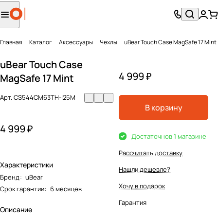
Главная
Каталог
Аксесcуары
Чехлы
uBear Touch Case MagSafe 17 Mint
uBear Touch Case
4 999 ₽
MagSafe 17 Mint
Арт.
CS544CM63TH-I25M
В корзину
4 999 ₽
Достаточно
в 1 магазине
Рассчитать доставку
Характеристики
Нашли дешевле?
Бренд
:
uBear
Хочу в подарок
Срок гарантии
:
6 месяцев
Гарантия
Описание