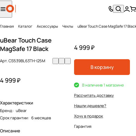
Главная
Каталог
Аксесcуары
Чехлы
uBear Touch Case MagSafe 17 Blac
uBear Touch Case
4 999 ₽
MagSafe 17 Black
Арт.
CS539BL63TH-I25M
В корзину
4 999 ₽
В наличии
в 1 магазине
Рассчитать доставку
Характеристики
Нашли дешевле?
Бренд
:
uBear
Хочу в подарок
Срок гарантии
:
6 месяцев
Гарантия
Описание