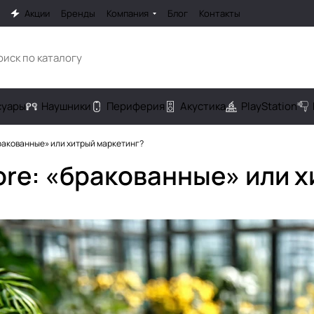
Акции
Бренды
Компания
Блог
Контакты
cуары
Наушники
Периферия
Акустика
PlayStation
бракованные» или хитрый маркетинг?
tore: «бракованные» или 