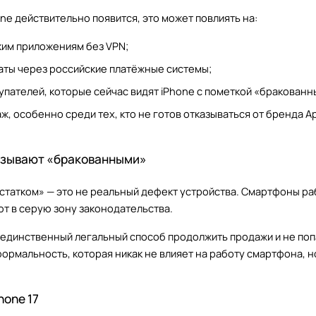
one действительно появится, это может повлиять на:
ким приложениям без VPN;
аты через российские платёжные системы;
упателей, которые сейчас видят iPhone с пометкой «бракованн
, особенно среди тех, кто не готов отказываться от бренда Ap
азывают «бракованными»
статком» — это не реальный дефект устройства. Смартфоны раб
ют в серую зону законодательства.
 единственный легальный способ продолжить продажи и не поп
ормальность, которая никак не влияет на работу смартфона, н
hone 17