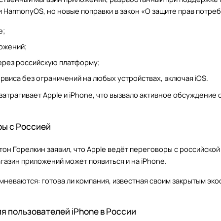
и HarmonyOS, но новые поправки в закон «О защите прав потр
e;
ожений;
ерез российскую платформу;
рвиса без ограничений на любых устройствах, включая iOS.
атрагивает Apple и iPhone, что вызвало активное обсуждение 
ры с Россией
он Горелкин заявил, что Apple ведёт переговоры с российской
агазин приложений может появиться и на iPhone.
мневаются: готова ли компания, известная своим закрытым эк
я пользователей iPhone в России