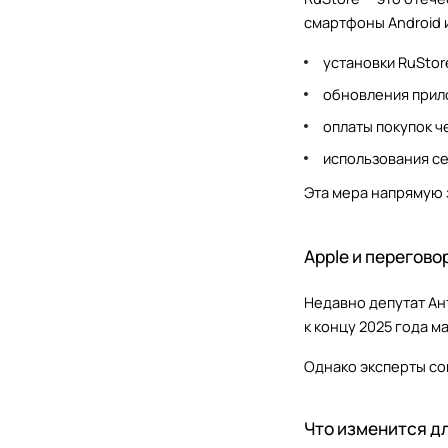
смартфоны Android 
установки RuStor
обновления прил
оплаты покупок ч
использования се
Эта мера напрямую з
Apple и перегово
Недавно депутат Ант
к концу 2025 года м
Однако эксперты со
Что изменится дл