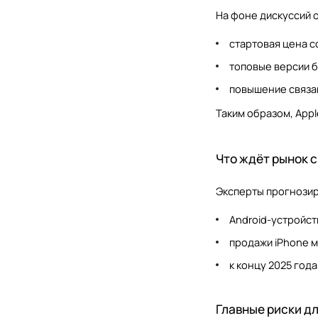
На фоне дискуссий о
стартовая цена с
топовые версии б
повышение связан
Таким образом, App
Что ждёт рынок 
Эксперты прогнози
Android-устройст
продажи iPhone м
к концу 2025 год
Главные риски дл