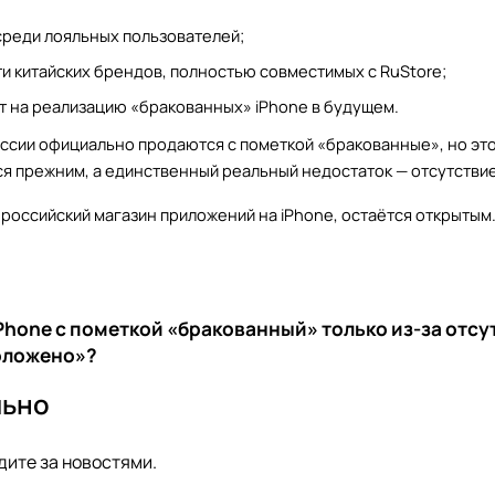
среди лояльных пользователей;
и китайских брендов, полностью совместимых с RuStore;
т на реализацию «бракованных» iPhone в будущем.
оссии официально продаются с пометкой «бракованные», но эт
я прежним, а единственный реальный недостаток — отсутствие
 российский магазин приложений на iPhone, остаётся открытым. 
iPhone с пометкой «бракованный» только из-за отсут
положено»?
льно
дите за новостями.