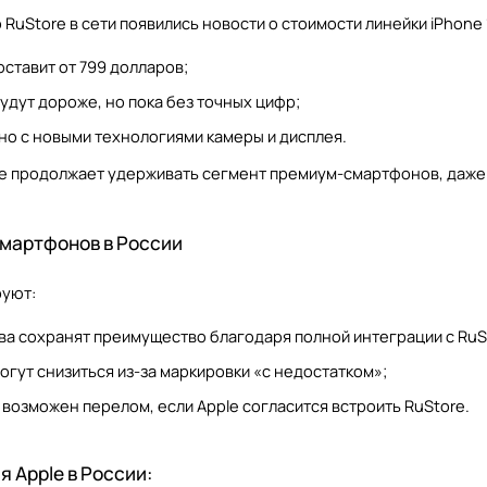
 RuStore в сети появились новости о стоимости линейки iPhone 
оставит от 799 долларов;
удут дороже, но пока без точных цифр;
о с новыми технологиями камеры и дисплея.
le продолжает удерживать сегмент премиум-смартфонов, даже 
смартфонов в России
руют:
ва сохранят преимущество благодаря полной интеграции с RuS
огут снизиться из-за маркировки «с недостатком»;
а возможен перелом, если Apple согласится встроить RuStore.
я Apple в России: