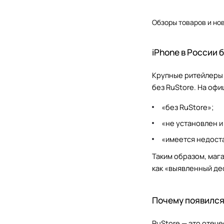
Обзоры товаров и но
iPhone в России 
Крупные ритейлеры 
без RuStore. На оф
«без RuStore»;
«не установлен и
«имеется недоста
Таким образом, маг
как «выявленный де
Почему появился 
RuStore — это отеч