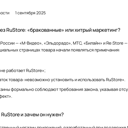
вости
1 сентября 2025
без RuStore: «бракованные» или хитрый маркетинг?
России — «М-Видео», «Эльдорадо», МТС, «Билайн» и Re:Store —
ициальных страницах товара начали появляться примечания:
 не работает RuStore»;
ток товара: невозможно установить и использовать RuStore».
азины формально соблюдают требования закона, указывая отсу
фект».
RuStore и зачем он нужен?
ественный магазин приложений, разработанный при поддержке 