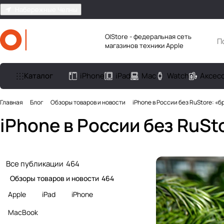
Набережные Челны
O|Store - федеральная сеть
магазинов техники Apple
Каталог
iPhone
iPad
Mac
Watch
Аксес
Главная
Блог
Обзоры товаров и новости
iPhone в России без RuStore: «
iPhone в России без RuS
Все публикации
464
Обзоры товаров и новости
464
Apple
iPad
iPhone
MacBook