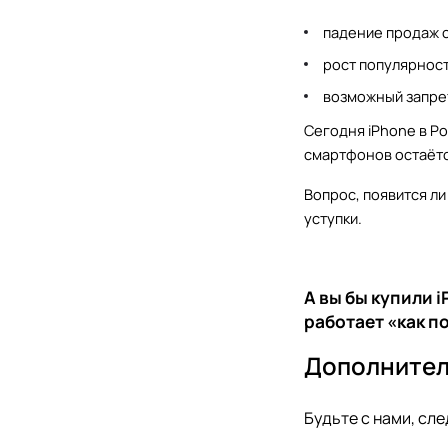
падение продаж 
рост популярност
возможный запре
Сегодня iPhone в Р
смартфонов остаётс
Вопрос, появится ли
уступки.
А вы бы купили 
работает «как 
Дополните
Будьте с нами, сле