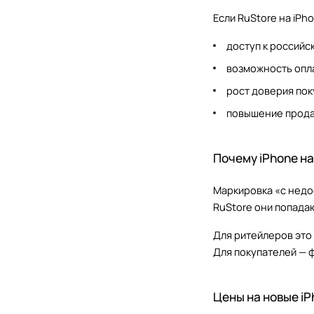
Если RuStore на iPh
доступ к российс
возможность опл
рост доверия пок
повышение продаж
Почему iPhone н
Маркировка «с недо
RuStore они попада
Для ритейлеров это
Для покупателей — ф
Цены на новые iP